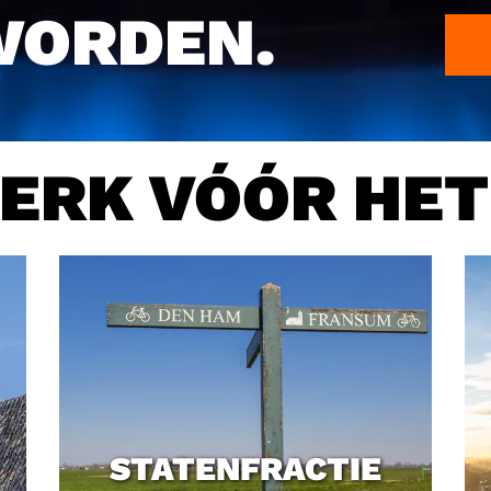
LEES HIER ONS STANDPUNT OVER
GASWINNING.
ERK VÓÓR HE
STATENFRACTIE