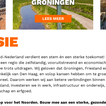
GRONINGEN
LEES MEER
SIE
d-Nederland verdient een stem én een sterke toekomst! D
 een regio die zelfstandig, vooruitstrevend en economisch 
we trots uitdragen. Wij geloven dat Groningen, Friesland 
nkelijk van Den Haag, en volop kansen hebben om te groe
ureel. Daarom werken wij aan betere verbindingen binne
sland, investeren we in werk, infrastructuur en onderwij
schap en erfgoed.
op voor het Noorden. Bouw mee aan een sterke, gezonde