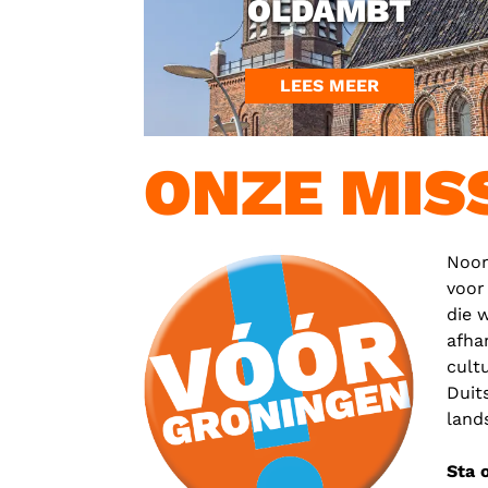
OLDAMBT
LEES MEER
ONZE MIS
Noor
voor
die 
afha
cult
Duit
land
Sta 