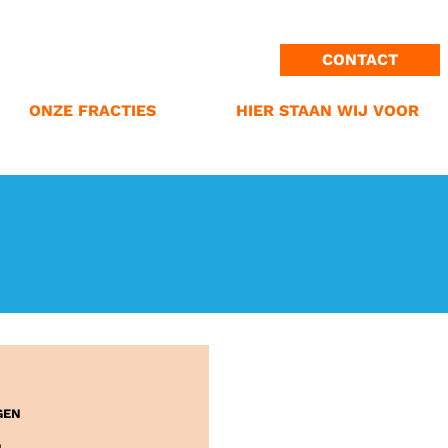
ONZE MISSIE
PROVINCIE GRONINGEN
PROVINCIALE STATEN
CONTACT
GEMEENTE OLDAMBT
STANDPUNTEN
N ONS LOGO
GEMEENTE GRONINGEN
VERKIEZINGPROGRAMMA
ONZE FRACTIES
HIER STAAN WIJ VOOR
GEN