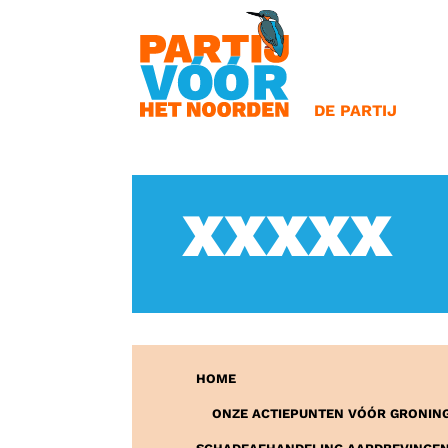
OVERSLAAN
BESTUUR
OORSPRONG
BETEKENIS VA
DE PARTIJ
XXXXX
HOME
ONZE ACTIEPUNTEN VÓÓR GRONIN