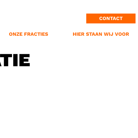
ONZE MISSIE
PROVINCIE GRONINGEN
PROVINCIALE STATEN
CONTACT
GEMEENTE OLDAMBT
STANDPUNTEN
N ONS LOGO
GEMEENTE GRONINGEN
VERKIEZINGPROGRAMMA
ONZE FRACTIES
HIER STAAN WIJ VOOR
TIE