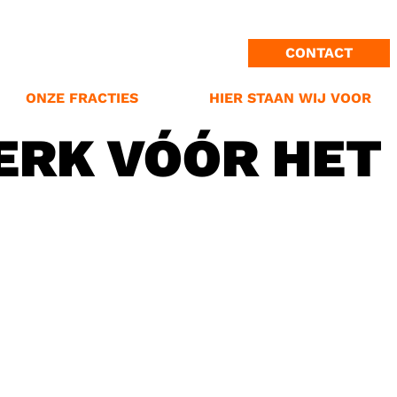
ONZE MISSIE
PROVINCIE GRONINGEN
PROVINCIALE STATEN
CONTACT
GEMEENTE OLDAMBT
STANDPUNTEN
N ONS LOGO
GEMEENTE GRONINGEN
VERKIEZINGPROGRAMMA
ONZE FRACTIES
HIER STAAN WIJ VOOR
ERK VÓÓR HET