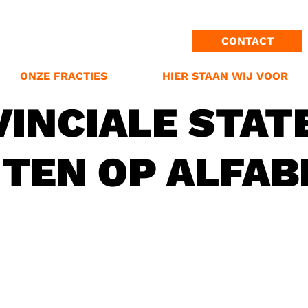
ONZE MISSIE
PROVINCIE GRONINGEN
PROVINCIALE STATEN
CONTACT
GEMEENTE OLDAMBT
STANDPUNTEN
N ONS LOGO
GEMEENTE GRONINGEN
VERKIEZINGPROGRAMMA
ONZE FRACTIES
HIER STAAN WIJ VOOR
INCIALE STAT
TEN OP ALFAB