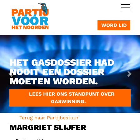
OVERSLAAN
WORD LID
HET GASDOSSIER HAD
NOOIT EEN DOSSIER
Vorige
Vol
MOETEN WORDEN.
LEES HIER ONS STANDPUNT OVER
GASWINNING.
Terug naar Partijbestuur
MARGRIET SLIJFER