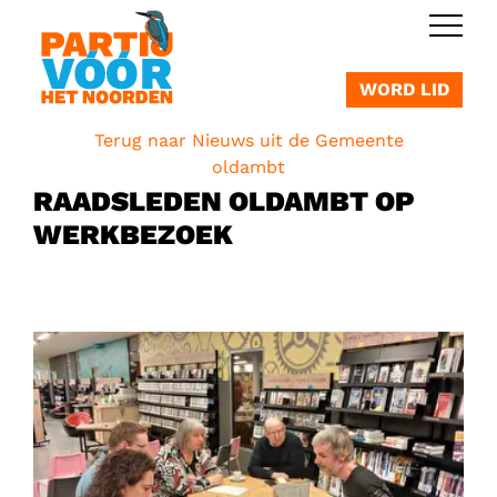
OVERSLAAN
WORD LID
Terug naar Nieuws uit de Gemeente
oldambt
RAADSLEDEN OLDAMBT OP
WERKBEZOEK