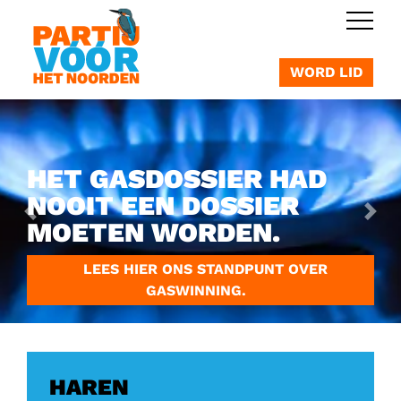
OVERSLAAN
WORD LID
HET GASDOSSIER HAD
NOOIT EEN DOSSIER
Vorige
Vol
MOETEN WORDEN.
LEES HIER ONS STANDPUNT OVER
GASWINNING.
HAREN