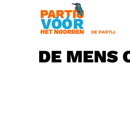
OVERSLAAN
BESTUUR
OORSPRONG
BETEKENIS VA
DE PARTIJ
DE MENS 